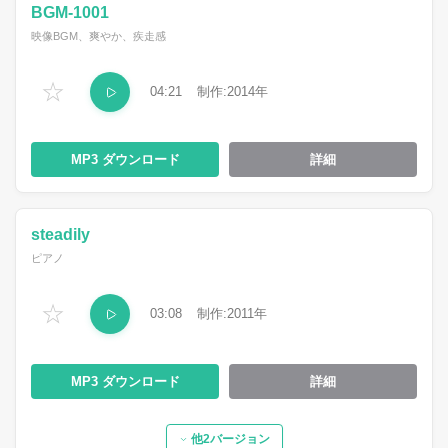
BGM-1001
映像BGM、爽やか、疾走感
☆
04:21
2014
MP3
詳細
steadily
ピアノ
☆
03:08
2011
MP3
詳細
他2バージョン